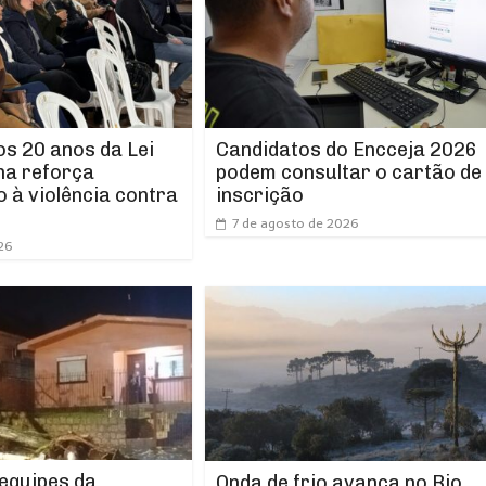
os 20 anos da Lei
Candidatos do Encceja 2026
ha reforça
podem consultar o cartão de
 à violência contra
inscrição
7 de agosto de 2026
26
 equipes da
Onda de frio avança no Rio