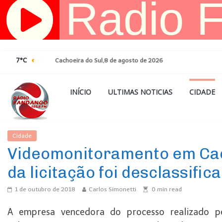
Pular
para
o
conteúdo
7°C
Cachoeira do Sul,8 de agosto de 2026
INÍCIO
ULTIMAS NOTICIAS
CIDADE
Cidade
Ultimas Noticias
Videomonitoramento em Ca
da licitação foi desclassifica
1 de outubro de 2018
Carlos Simonetti
0
min read
A empresa vencedora do processo realizado pe