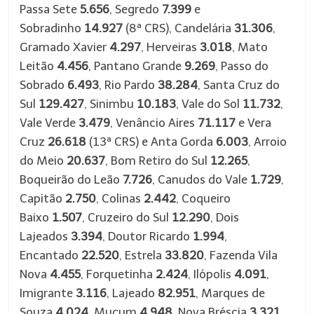
Passa Sete
5.656
, Segredo
7.399
e
Sobradinho
14.927
(8ª CRS), Candelária
31.306
,
Gramado Xavier
4.297
, Herveiras
3.018
, Mato
Leitão
4.456
, Pantano Grande
9.269
, Passo do
Sobrado
6.493
, Rio Pardo
38.284
, Santa Cruz do
Sul
129.427
, Sinimbu
10.183
, Vale do Sol
11.732
,
Vale Verde
3.479
, Venâncio Aires
71.117
e Vera
Cruz
26.618
(13ª CRS) e Anta Gorda
6.003
, Arroio
do Meio
20.637
, Bom Retiro do Sul
12.265
,
Boqueirão do Leão
7.726
, Canudos do Vale
1.729
,
Capitão
2.750
, Colinas
2.442
, Coqueiro
Baixo
1.507
, Cruzeiro do Sul
12.290
, Dois
Lajeados
3.394
, Doutor Ricardo
1.994
,
Encantado
22.520
, Estrela
33.820
, Fazenda Vila
Nova
4.455
, Forquetinha
2.424
, Ilópolis
4.091
,
Imigrante
3.116
, Lajeado
82.951
, Marques de
Souza
4.024
, Muçum
4.948
, Nova Bréscia
3.321
,