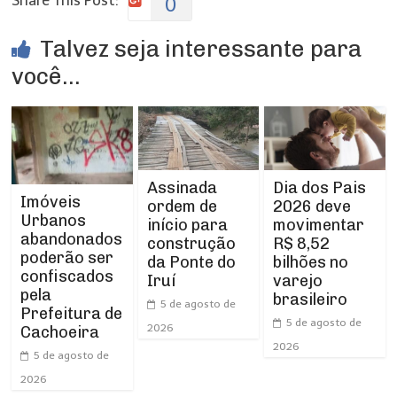
Share This Post:
0
Talvez seja interessante para
você...
Assinada
Dia dos Pais
Imóveis
ordem de
2026 deve
Urbanos
início para
movimentar
abandonados
construção
R$ 8,52
poderão ser
da Ponte do
bilhões no
confiscados
Iruí
varejo
pela
brasileiro
5 de agosto de
Prefeitura de
5 de agosto de
2026
Cachoeira
2026
5 de agosto de
2026