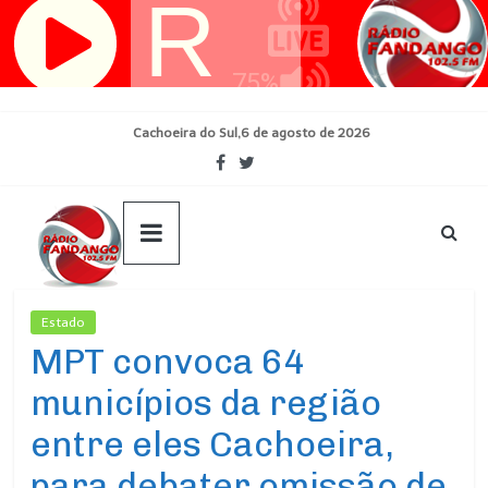
Pular
para
o
conteúdo
Cachoeira do Sul,6 de agosto de 2026
Estado
Ultimas Noticias
MPT convoca 64
municípios da região
entre eles Cachoeira,
para debater omissão de