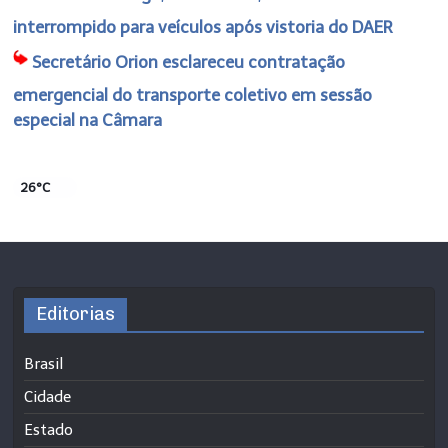
interrompido para veículos após vistoria do DAER
Secretário Orion esclareceu contratação
emergencial do transporte coletivo em sessão
especial na Câmara
26°C
Editorias
Brasil
Cidade
Estado