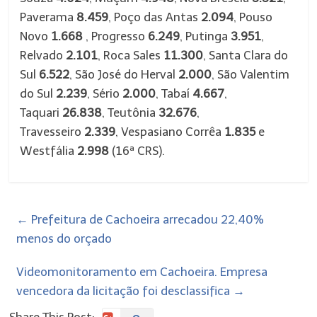
Paverama
8.459
, Poço das Antas
2.094
, Pouso
Novo
1.668
, Progresso
6.249
, Putinga
3.951
,
Relvado
2.101
, Roca Sales
11.300
, Santa Clara do
Sul
6.522
, São José do Herval
2.000
, São Valentim
do Sul
2.239
, Sério
2.000
, Tabaí
4.667
,
Taquari
26.838
, Teutônia
32.676
,
Travesseiro
2.339
, Vespasiano Corrêa
1.835
e
Westfália
2.998
(16ª CRS).
←
Prefeitura de Cachoeira arrecadou 22,40%
menos do orçado
Videomonitoramento em Cachoeira. Empresa
vencedora da licitação foi desclassifica
→