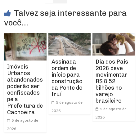
Talvez seja interessante para
você...
Assinada
Dia dos Pais
Imóveis
ordem de
2026 deve
Urbanos
início para
movimentar
abandonados
construção
R$ 8,52
poderão ser
da Ponte do
bilhões no
confiscados
Iruí
varejo
pela
brasileiro
5 de agosto de
Prefeitura de
5 de agosto de
2026
Cachoeira
2026
5 de agosto de
2026