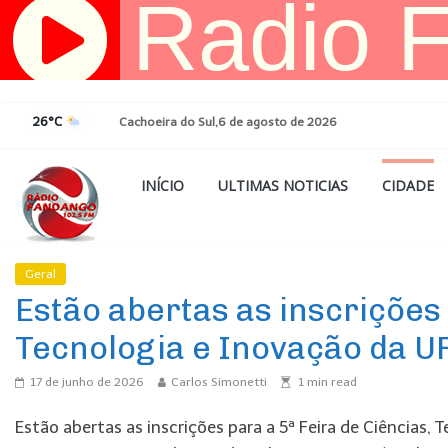
Pular
para
o
conteúdo
26°C
Cachoeira do Sul,6 de agosto de 2026
INÍCIO
ULTIMAS NOTICIAS
CIDADE
Geral
Ultimas Noticias
Estão abertas as inscrições 
Tecnologia e Inovação da 
17 de junho de 2026
Carlos Simonetti
1
min read
Estão abertas as inscrições para a 5ª Feira de Ciências, 