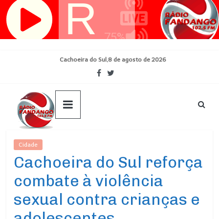
Pular
para
o
conteúdo
Cachoeira do Sul,8 de agosto de 2026
Cidade
Ultimas Noticias
Cachoeira do Sul reforça
combate à violência
sexual contra crianças e
adolescentes