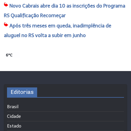
Novo Cabrais abre dia 10 as inscrições do Programa
RS Qualificação Recomeçar
Após três meses em queda, inadimplência de
aluguel no RS volta a subir em junho
6°C
Editorias
Brasil
Cidade
Estado