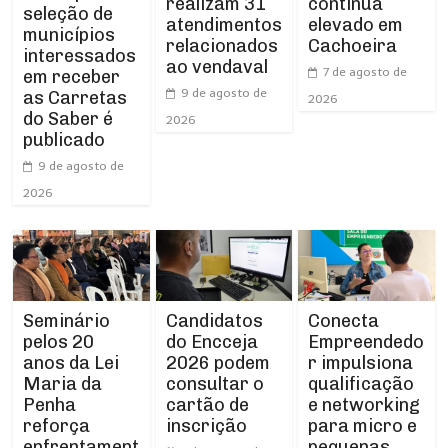
realizam 31
continua
seleção de
atendimentos
elevado em
municípios
relacionados
Cachoeira
interessados
ao vendaval
7 de agosto de
em receber
9 de agosto de
as Carretas
2026
do Saber é
2026
publicado
9 de agosto de
2026
Seminário
Conecta
Candidatos
pelos 20
Empreendedo
do Encceja
anos da Lei
r impulsiona
2026 podem
Maria da
qualificação
consultar o
Penha
e networking
cartão de
reforça
para micro e
inscrição
enfrentament
pequenas