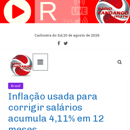
Pular
para
o
conteúdo
Cachoeira do Sul,10 de agosto de 2026
Brasil
Ultimas Noticias
Inflação usada para
corrigir salários
acumula 4,11% em 12
meses