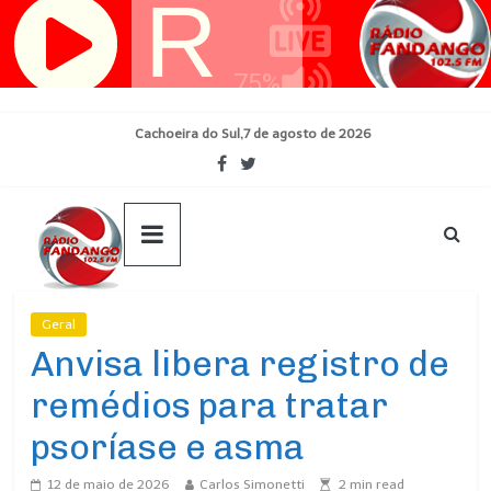
Pular
para
o
conteúdo
Cachoeira do Sul,7 de agosto de 2026
Geral
Ultimas Noticias
Anvisa libera registro de
remédios para tratar
psoríase e asma
12 de maio de 2026
Carlos Simonetti
2
min read