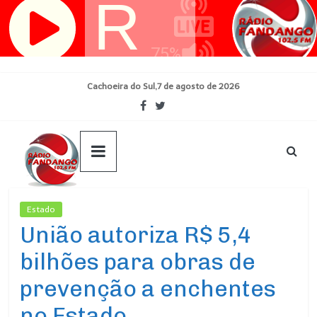
Pular
para
o
conteúdo
Cachoeira do Sul,7 de agosto de 2026
Estado
Ultimas Noticias
União autoriza R$ 5,4
bilhões para obras de
prevenção a enchentes
no Estado