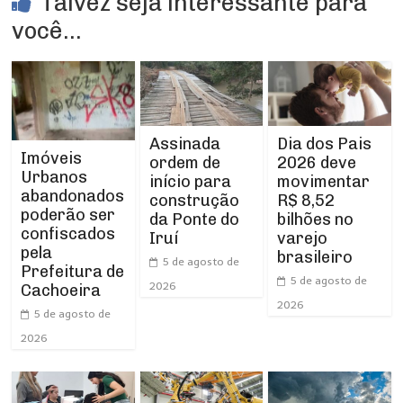
Talvez seja interessante para
você...
Assinada
Dia dos Pais
Imóveis
ordem de
2026 deve
Urbanos
início para
movimentar
abandonados
construção
R$ 8,52
poderão ser
da Ponte do
bilhões no
confiscados
Iruí
varejo
pela
brasileiro
5 de agosto de
Prefeitura de
5 de agosto de
2026
Cachoeira
2026
5 de agosto de
2026