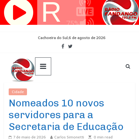
Pular
para
o
conteúdo
Cachoeira do Sul,6 de agosto de 2026
Cidade
Ultimas Noticias
Nomeados 10 novos
servidores para a
Secretaria de Educação
7 de maio de 2026
Carlos Simonetti
0
min read