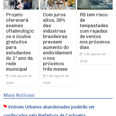
Projeto
RS tem risco
Com juros
oferecerá
de
altos, 39%
exames
tempestades
das
oftalmológic
com rajadas
indústrias
os e óculos
de ventos
brasileiras
gratuitos
nos próximos
preveem
para
dias
aumento do
estudantes
endividament
5 de agosto de
do 1º ano da
o nos
2026
rede
próximos
municipal
três meses
5 de agosto de
5 de agosto de
2026
2026
Mais Notícias
Imóveis Urbanos abandonados poderão ser
confiscados pela Prefeitura de Cachoeira