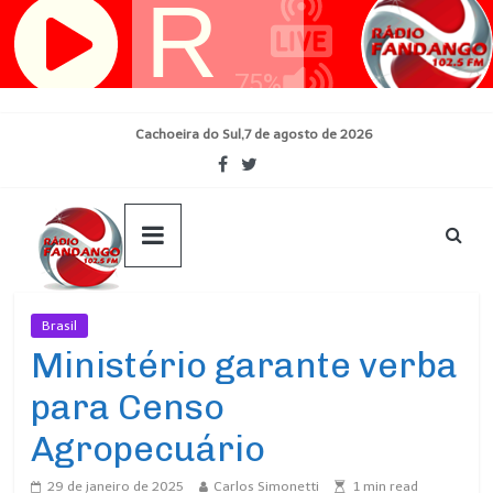
Pular
para
o
conteúdo
Cachoeira do Sul,7 de agosto de 2026
Brasil
Ultimas Noticias
Ministério garante verba
para Censo
Agropecuário
29 de janeiro de 2025
Carlos Simonetti
1
min read