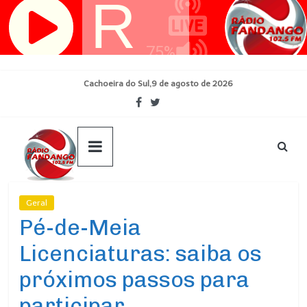
Pular
para
o
conteúdo
Cachoeira do Sul,9 de agosto de 2026
Geral
Ultimas Noticias
Pé-de-Meia
Licenciaturas: saiba os
próximos passos para
participar