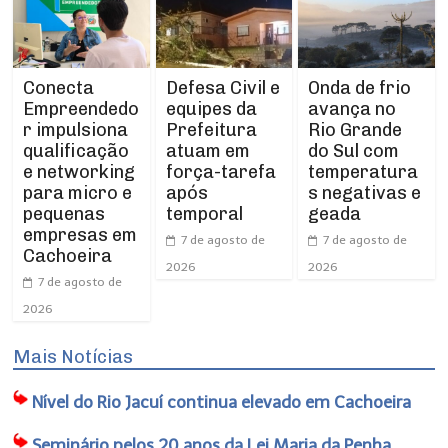
Conecta
Defesa Civil e
Onda de frio
Empreendedo
equipes da
avança no
r impulsiona
Prefeitura
Rio Grande
qualificação
atuam em
do Sul com
e networking
força-tarefa
temperatura
para micro e
após
s negativas e
pequenas
temporal
geada
empresas em
7 de agosto de
7 de agosto de
Cachoeira
2026
2026
7 de agosto de
2026
Mais Notícias
Nível do Rio Jacuí continua elevado em Cachoeira
Seminário pelos 20 anos da Lei Maria da Penha