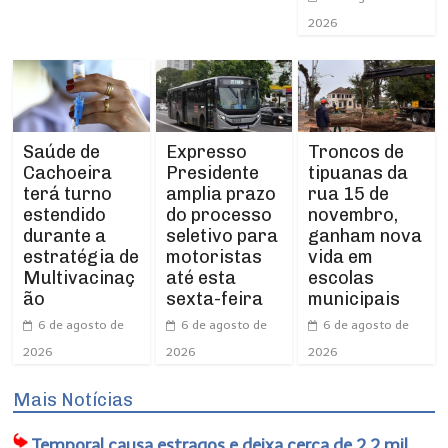
2026
Expresso
Troncos de
Saúde de
Presidente
tipuanas da
Cachoeira
amplia prazo
rua 15 de
terá turno
do processo
novembro,
estendido
seletivo para
ganham nova
durante a
motoristas
vida em
estratégia de
até esta
escolas
Multivacinaç
sexta-feira
municipais
ão
6 de agosto de
6 de agosto de
6 de agosto de
2026
2026
2026
Mais Notícias
Temporal causa estragos e deixa cerca de 2,2 mil