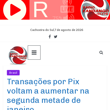
Pular
para
o
conteúdo
Cachoeira do Sul,7 de agosto de 2026
Brasil
Ultimas Noticias
Transações por Pix
voltam a aumentar na
segunda metade de
janeiro