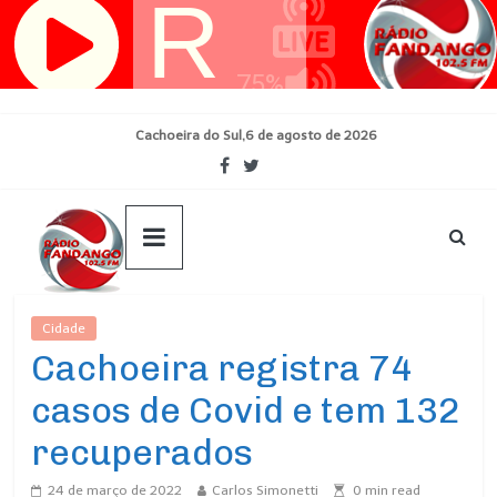
Pular
para
o
conteúdo
Cachoeira do Sul,6 de agosto de 2026
Cidade
Ultimas Noticias
Cachoeira registra 74
casos de Covid e tem 132
recuperados
24 de março de 2022
Carlos Simonetti
0
min read