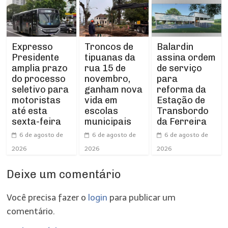
Expresso
Troncos de
Balardin
Presidente
tipuanas da
assina ordem
amplia prazo
rua 15 de
de serviço
do processo
novembro,
para
seletivo para
ganham nova
reforma da
motoristas
vida em
Estação de
até esta
escolas
Transbordo
sexta-feira
municipais
da Ferreira
6 de agosto de
6 de agosto de
6 de agosto de
2026
2026
2026
Deixe um comentário
Você precisa fazer o
login
para publicar um
comentário.