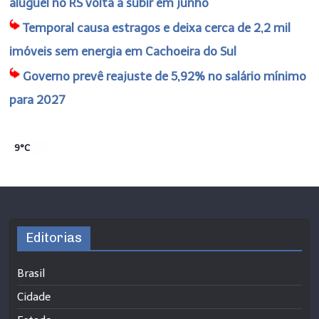
aluguel no RS volta a subir em junho
Temporal causa estragos e deixa cerca de 2,2 mil
imóveis sem energia em Cachoeira do Sul
Governo prevê reajuste de 5,92% no salário mínimo
para 2027
9°C
Editorias
Brasil
Cidade