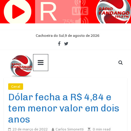
Pular
para
o
conteúdo
Cachoeira do Sul,9 de agosto de 2026
Geral
Ultimas Noticias
Dólar fecha a R$ 4,84 e
tem menor valor em dois
anos
23 de março de 2022
Carlos Simonetti
0
min read