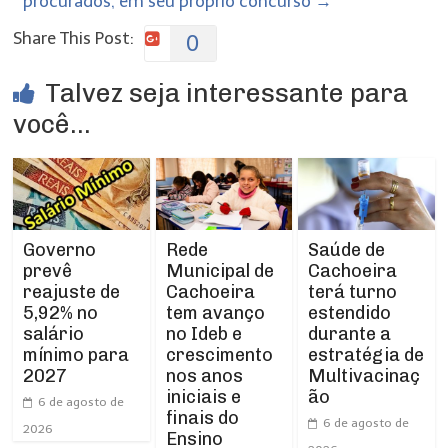
procurados, em seu próprio concurso
→
Share This Post:
0
Talvez seja interessante para
você...
Rede
Governo
Saúde de
Municipal de
prevê
Cachoeira
Cachoeira
reajuste de
terá turno
tem avanço
5,92% no
estendido
no Ideb e
salário
durante a
crescimento
mínimo para
estratégia de
nos anos
2027
Multivacinaç
iniciais e
ão
6 de agosto de
finais do
6 de agosto de
2026
Ensino