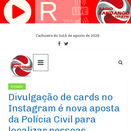
Pular
para
o
conteúdo
Cachoeira do Sul,6 de agosto de 2026
Estado
Ultimas Noticias
Divulgação de cards no
Instagram é nova aposta
da Polícia Civil para
localizar pessoas