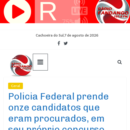
Pular
para
o
conteúdo
Cachoeira do Sul,7 de agosto de 2026
Geral
Ultimas Noticias
Policia Federal prende
onze candidatos que
eram procurados, em
seu próprio concurso