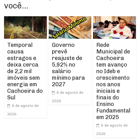
você...
Temporal
Rede
Governo
causa
Municipal de
prevê
estragos e
Cachoeira
reajuste de
deixa cerca
tem avanço
5,92% no
de 2,2 mil
no Ideb e
salário
imóveis sem
crescimento
mínimo para
energia em
nos anos
2027
Cachoeira do
iniciais e
6 de agosto de
Sul
finais do
2026
Ensino
6 de agosto de
Fundamental
2026
em 2025
6 de agosto de
2026