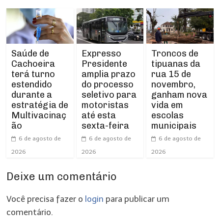
Expresso
Troncos de
Saúde de
Presidente
tipuanas da
Cachoeira
amplia prazo
rua 15 de
terá turno
do processo
novembro,
estendido
seletivo para
ganham nova
durante a
motoristas
vida em
estratégia de
até esta
escolas
Multivacinaç
sexta-feira
municipais
ão
6 de agosto de
6 de agosto de
6 de agosto de
2026
2026
2026
Deixe um comentário
Você precisa fazer o
login
para publicar um
comentário.