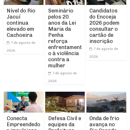
Nível do Rio
Seminário
Candidatos
Jacuí
pelos 20
do Encceja
continua
anos da Lei
2026 podem
elevado em
Maria da
consultar o
Cachoeira
Penha
cartão de
reforça
inscrição
7 de agosto de
enfrentament
7 de agosto de
2026
o à violência
2026
contra a
mulher
7 de agosto de
2026
Conecta
Defesa Civil e
Onda de frio
Empreendedo
equipes da
avança no