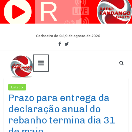
Pular
para
o
conteúdo
Cachoeira do Sul,9 de agosto de 2026
Estado
Ultimas Noticias
Prazo para entrega da
declaração anual do
rebanho termina dia 31
de maio