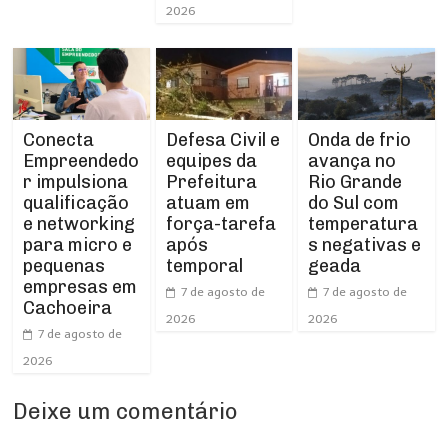
2026
Conecta
Defesa Civil e
Onda de frio
Empreendedo
equipes da
avança no
r impulsiona
Prefeitura
Rio Grande
qualificação
atuam em
do Sul com
e networking
força-tarefa
temperatura
para micro e
após
s negativas e
pequenas
temporal
geada
empresas em
7 de agosto de
7 de agosto de
Cachoeira
2026
2026
7 de agosto de
2026
Deixe um comentário