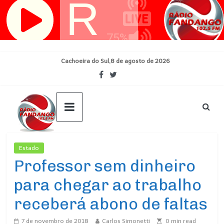
Pular
para
o
conteúdo
Cachoeira do Sul,8 de agosto de 2026
Estado
Ultimas Noticias
Professor sem dinheiro
para chegar ao trabalho
receberá abono de faltas
7 de novembro de 2018
Carlos Simonetti
0
min read