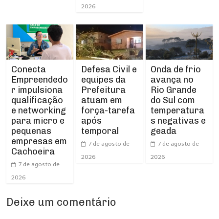
2026
Conecta
Defesa Civil e
Onda de frio
Empreendedo
equipes da
avança no
r impulsiona
Prefeitura
Rio Grande
qualificação
atuam em
do Sul com
e networking
força-tarefa
temperatura
para micro e
após
s negativas e
pequenas
temporal
geada
empresas em
7 de agosto de
7 de agosto de
Cachoeira
2026
2026
7 de agosto de
2026
Deixe um comentário