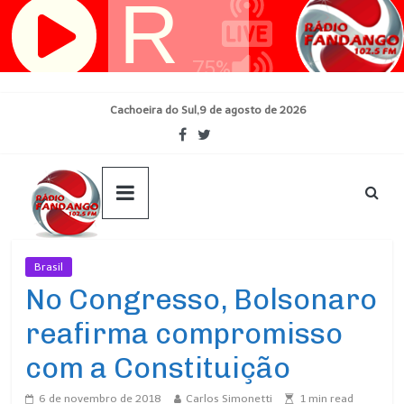
Pular
para
o
conteúdo
Cachoeira do Sul,9 de agosto de 2026
Brasil
Ultimas Noticias
No Congresso, Bolsonaro
reafirma compromisso
com a Constituição
6 de novembro de 2018
Carlos Simonetti
1
min read