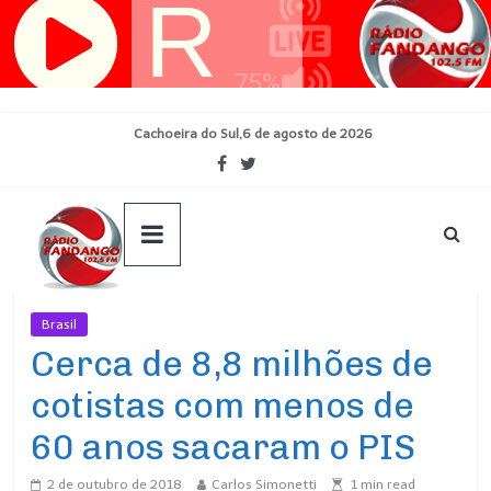
Pular
para
o
conteúdo
Cachoeira do Sul,6 de agosto de 2026
Brasil
Ultimas Noticias
Cerca de 8,8 milhões de
cotistas com menos de
60 anos sacaram o PIS
2 de outubro de 2018
Carlos Simonetti
1
min read