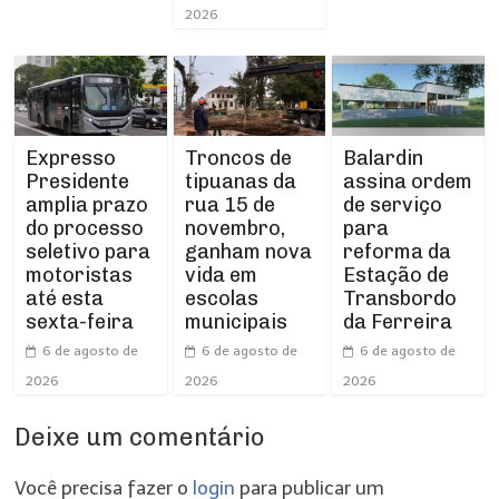
2026
Expresso
Troncos de
Balardin
Presidente
tipuanas da
assina ordem
amplia prazo
rua 15 de
de serviço
do processo
novembro,
para
seletivo para
ganham nova
reforma da
motoristas
vida em
Estação de
até esta
escolas
Transbordo
sexta-feira
municipais
da Ferreira
6 de agosto de
6 de agosto de
6 de agosto de
2026
2026
2026
Deixe um comentário
Você precisa fazer o
login
para publicar um