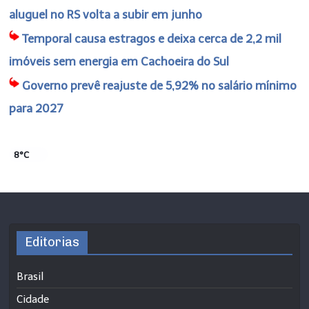
aluguel no RS volta a subir em junho
Temporal causa estragos e deixa cerca de 2,2 mil
imóveis sem energia em Cachoeira do Sul
Governo prevê reajuste de 5,92% no salário mínimo
para 2027
8°C
Editorias
Brasil
Cidade