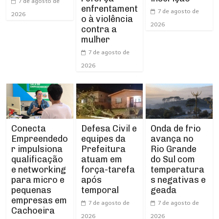
7 de agosto de
enfrentament
7 de agosto de
2026
o à violência
2026
contra a
mulher
7 de agosto de
2026
Conecta
Defesa Civil e
Onda de frio
Empreendedo
equipes da
avança no
r impulsiona
Prefeitura
Rio Grande
qualificação
atuam em
do Sul com
e networking
força-tarefa
temperatura
para micro e
após
s negativas e
pequenas
temporal
geada
empresas em
7 de agosto de
7 de agosto de
Cachoeira
2026
2026