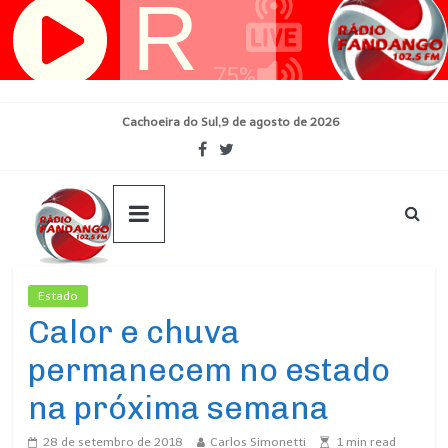
Pular
para
o
conteúdo
Cachoeira do Sul,9 de agosto de 2026
Estado
Ultimas Noticias
Calor e chuva
permanecem no estado
na próxima semana
28 de setembro de 2018
Carlos Simonetti
1
min read