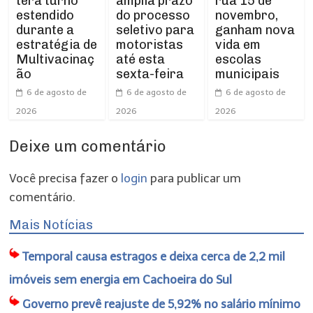
amplia prazo
rua 15 de
terá turno
do processo
novembro,
estendido
seletivo para
ganham nova
durante a
motoristas
vida em
estratégia de
até esta
escolas
Multivacinaç
sexta-feira
municipais
ão
6 de agosto de
6 de agosto de
6 de agosto de
2026
2026
2026
Deixe um comentário
Você precisa fazer o
login
para publicar um
comentário.
Mais Notícias
Temporal causa estragos e deixa cerca de 2,2 mil
imóveis sem energia em Cachoeira do Sul
Governo prevê reajuste de 5,92% no salário mínimo