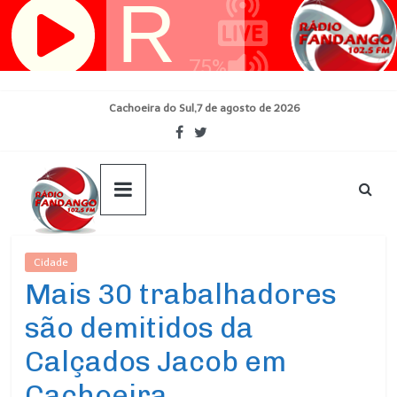
Pular
para
o
conteúdo
Cachoeira do Sul,7 de agosto de 2026
Cidade
Ultimas Noticias
Mais 30 trabalhadores
são demitidos da
Calçados Jacob em
Cachoeira