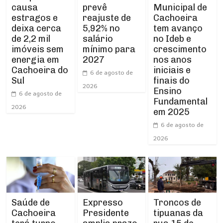
causa
Municipal de
prevê
estragos e
Cachoeira
reajuste de
deixa cerca
tem avanço
5,92% no
de 2,2 mil
no Ideb e
salário
imóveis sem
crescimento
mínimo para
energia em
nos anos
2027
Cachoeira do
iniciais e
6 de agosto de
Sul
finais do
2026
Ensino
6 de agosto de
Fundamental
2026
em 2025
6 de agosto de
2026
Expresso
Troncos de
Saúde de
Presidente
tipuanas da
Cachoeira