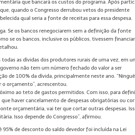
amentária que bancará os custos do programa. Após partic
 que, quando o Congresso derrubou vetos do presidente
elecida qual seria a fonte de receitas para essa despesa.
a. Se os bancos renegociarem sem a definição da fonte
mo se os bancos, inclusive os públicos, tivessem financi
etalhou.
 todas as dívidas dos produtores rurais de uma vez, em u
 o governo não tem um número fechado do valor a ser
ção de 100% da dívida, principalmente neste ano. “Ningu
nir o orçamento”, acrescentou.
óximo ao teto de gastos permitidos. Com isso, para defini
rá que haver cancelamento de despesas obrigatórias ou cor
 fonte orçamentária, vai ter que cortar outras despesas. Is
itária. Isso depende do Congresso”, afirmou.
é 95% de desconto do saldo devedor foi incluída na Lei