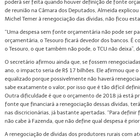
poderá ser feita quando houver definição de fonte orç
de reunião na Câmara dos Deputados, Almeida explicou
Michel Temer à renegociação das dívidas, não ficou estab
“Uma despesa sem fonte orçamentária não pode ser pag
orçamentária, o Tesouro ficará devedor dos bancos. É co
o Tesouro, o que também não pode, o TCU não deixa”, d
O secretário afirmou ainda que, se fossem renegociadas
ano, o impacto seria de R$ 17 bilhões. Ele afirmou que
equalizado porque possivelmente não haverá renegocia
sabe exatamente o valor, por isso que é tão difícil defi
Outra dificuldade é que o orçamento de 2018 já está pr
fonte que financiará a renegociação dessas dívidas, te
nas discricionárias, já bastante apertadas. “Para definir
não cabe à Fazenda, que não define qual despesa é prior
A renegociação de dívidas dos produtores rurais com at