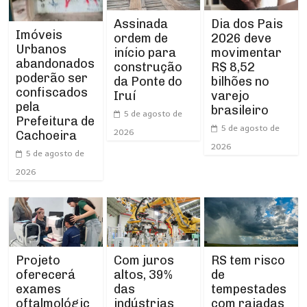
Assinada
Dia dos Pais
Imóveis
ordem de
2026 deve
Urbanos
início para
movimentar
abandonados
construção
R$ 8,52
poderão ser
da Ponte do
bilhões no
confiscados
Iruí
varejo
pela
brasileiro
5 de agosto de
Prefeitura de
5 de agosto de
2026
Cachoeira
2026
5 de agosto de
2026
Projeto
RS tem risco
Com juros
oferecerá
de
altos, 39%
exames
tempestades
das
oftalmológic
com rajadas
indústrias