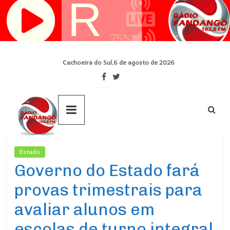
Pular
para
o
conteúdo
Cachoeira do Sul,6 de agosto de 2026
Estado
Ultimas Noticias
Governo do Estado fará
provas trimestrais para
avaliar alunos em
escolas de turno integral