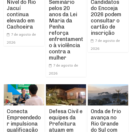
Nível do Rio
Seminário
Candidatos
Jacuí
pelos 20
do Encceja
continua
anos da Lei
2026 podem
elevado em
Maria da
consultar o
Cachoeira
Penha
cartão de
reforça
inscrição
7 de agosto de
enfrentament
7 de agosto de
2026
o à violência
2026
contra a
mulher
7 de agosto de
2026
Conecta
Defesa Civil e
Onda de frio
Empreendedo
equipes da
avança no
r impulsiona
Prefeitura
Rio Grande
qualificação
atuam em
do Sul com