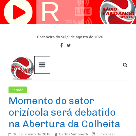
Pular
para
o
conteúdo
Cachoeira do Sul,9 de agosto de 2026
Estado
Ultimas Noticias
Momento do setor
orizícola será debatido
na Abertura da Colheita
30 de janeiro de 2018
Carlos Simonetti
3
min read