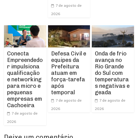
7 de agosto de
2026
Conecta
Defesa Civil e
Onda de frio
Empreendedo
equipes da
avança no
r impulsiona
Prefeitura
Rio Grande
qualificação
atuam em
do Sul com
e networking
força-tarefa
temperatura
para micro e
após
s negativas e
pequenas
temporal
geada
empresas em
7 de agosto de
7 de agosto de
Cachoeira
2026
2026
7 de agosto de
2026
Deixe um comentário