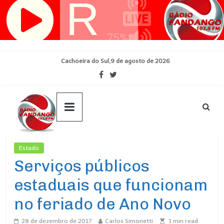
Pular
para
o
conteúdo
Cachoeira do Sul,9 de agosto de 2026
Estado
Ultimas Noticias
Serviços públicos
estaduais que funcionam
no feriado de Ano Novo
28 de dezembro de 2017
Carlos Simonetti
1
min read