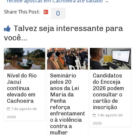
recebe apostas em Cachoeira até sábado
→
Share This Post:
0
Talvez seja interessante para
você...
Nível do Rio
Seminário
Candidatos
Jacuí
pelos 20
do Encceja
continua
anos da Lei
2026 podem
elevado em
Maria da
consultar o
Cachoeira
Penha
cartão de
reforça
inscrição
7 de agosto de
enfrentament
7 de agosto de
2026
o à violência
2026
contra a
mulher