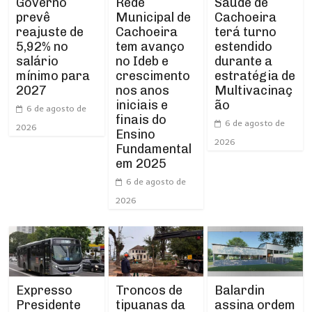
Rede
Governo
Saúde de
Municipal de
prevê
Cachoeira
Cachoeira
reajuste de
terá turno
tem avanço
5,92% no
estendido
no Ideb e
salário
durante a
crescimento
mínimo para
estratégia de
nos anos
2027
Multivacinaç
iniciais e
ão
6 de agosto de
finais do
6 de agosto de
2026
Ensino
2026
Fundamental
em 2025
6 de agosto de
2026
Expresso
Troncos de
Balardin
Presidente
tipuanas da
assina ordem