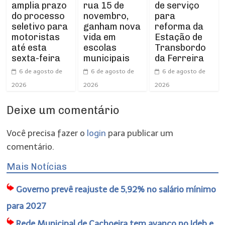
amplia prazo
rua 15 de
de serviço
do processo
novembro,
para
seletivo para
ganham nova
reforma da
motoristas
vida em
Estação de
até esta
escolas
Transbordo
sexta-feira
municipais
da Ferreira
6 de agosto de
6 de agosto de
6 de agosto de
2026
2026
2026
Deixe um comentário
Você precisa fazer o
login
para publicar um
comentário.
Mais Notícias
Governo prevê reajuste de 5,92% no salário mínimo
para 2027
Rede Municipal de Cachoeira tem avanço no Ideb e