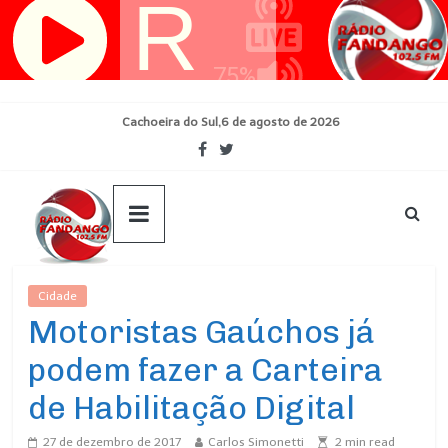
Pular
para
o
conteúdo
Cachoeira do Sul,6 de agosto de 2026
Cidade
Ultimas Noticias
Motoristas Gaúchos já
podem fazer a Carteira
de Habilitação Digital
27 de dezembro de 2017
Carlos Simonetti
2
min read