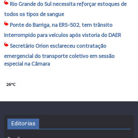
Rio Grande do Sul necessita reforçar estoques de
todos os tipos de sangue
Ponte do Barriga, na ERS-502, tem trânsito
interrompido para veículos após vistoria do DAER
Secretário Orion esclareceu contratação
emergencial do transporte coletivo em sessão
especial na Câmara
26°C
Editorias