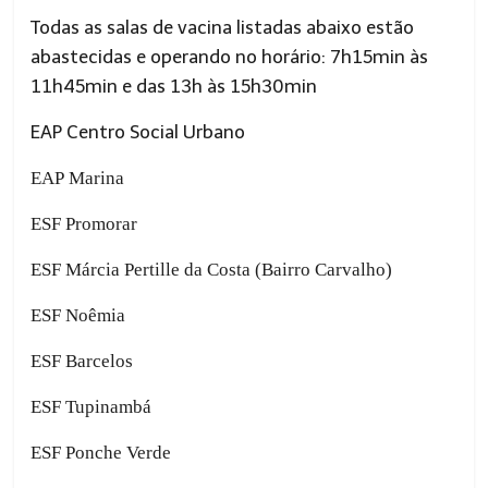
Todas as salas de vacina listadas abaixo estão
abastecidas e operando no horário: 7h15
min
às
11h45
min
e das 13h às 15h30
min
EAP
Centro Social Urbano
EAP
Marina
ESF
Promorar
ESF Márcia Pertille da Costa (Bairro
Carvalho
)
ESF
Noêmia
ESF
Barcelos
ESF
Tupinambá
ESF
Ponche Verde