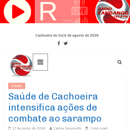
Pular
para
o
conteúdo
Cachoeira do Sul,6 de agosto de 2026
Cidade
Ultimas Noticias
Saúde de Cachoeira
intensifica ações de
combate ao sarampo
17 de junho de 2026
Carlos Simonetti
1
min read