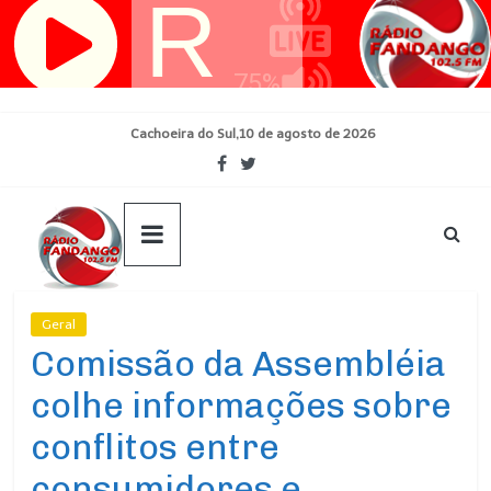
Pular
para
o
conteúdo
Cachoeira do Sul,10 de agosto de 2026
Geral
Ultimas Noticias
Comissão da Assembléia
colhe informações sobre
conflitos entre
consumidores e