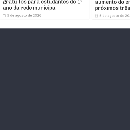
gratuitos para estudantes do 1º
aumento do e
ano da rede municipal
próximos trê
5 de agosto de 2026
5 de agosto de 2