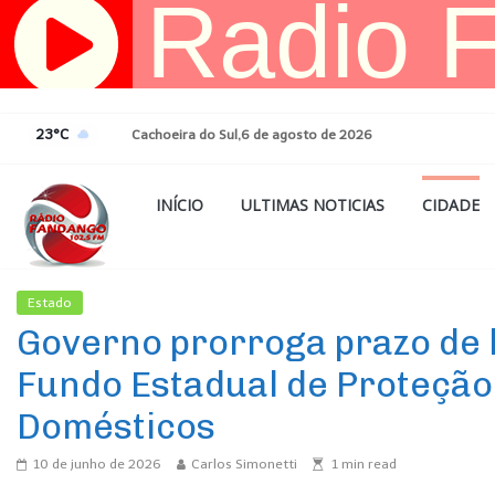
Pular
para
o
conteúdo
23°C
Cachoeira do Sul,6 de agosto de 2026
INÍCIO
ULTIMAS NOTICIAS
CIDADE
Estado
Ultimas Noticias
Governo prorroga prazo de h
Fundo Estadual de Proteção
Domésticos
10 de junho de 2026
Carlos Simonetti
1
min read