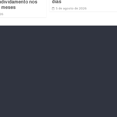
dias
ndividamento nos
s meses
5 de agosto de 2026
026