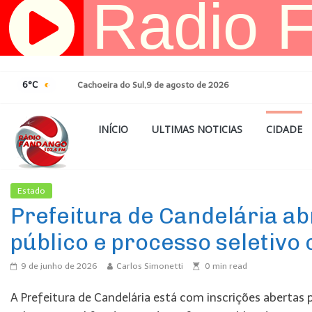
Pular
para
o
conteúdo
6°C
Cachoeira do Sul,9 de agosto de 2026
INÍCIO
ULTIMAS NOTICIAS
CIDADE
Estado
Ultimas Noticias
Prefeitura de Candelária ab
público e processo seletivo
9 de junho de 2026
Carlos Simonetti
0
min read
A Prefeitura de Candelária está com inscrições aberta