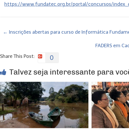
https://www.fundatec.org.br/portal/concursos/inde
←
Inscrições abertas para curso de Informática Fundame
FADERS em Cach
Share This Post:
0
Talvez seja interessante para você