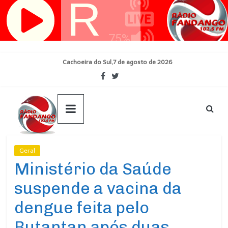
Pular
para
o
conteúdo
Cachoeira do Sul,7 de agosto de 2026
Geral
Ultimas Noticias
Ministério da Saúde
suspende a vacina da
dengue feita pelo
Butantan após duas