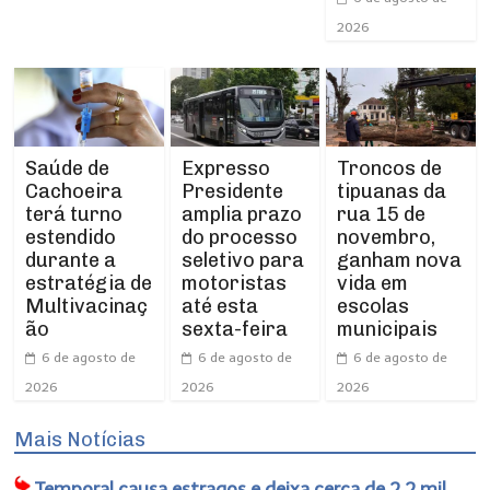
2026
Expresso
Troncos de
Saúde de
Presidente
tipuanas da
Cachoeira
amplia prazo
rua 15 de
terá turno
do processo
novembro,
estendido
seletivo para
ganham nova
durante a
motoristas
vida em
estratégia de
até esta
escolas
Multivacinaç
sexta-feira
municipais
ão
6 de agosto de
6 de agosto de
6 de agosto de
2026
2026
2026
Mais Notícias
Temporal causa estragos e deixa cerca de 2,2 mil