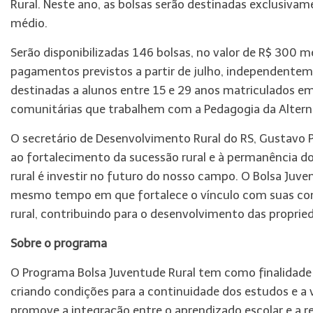
Rural. Neste ano, as bolsas serão destinadas exclusiva
médio.
Serão disponibilizadas 146 bolsas, no valor de R$ 300
pagamentos previstos a partir de julho, independentem
destinadas a alunos entre 15 e 29 anos matriculados em
comunitárias que trabalhem com a Pedagogia da Altern
O secretário de Desenvolvimento Rural do RS, Gustavo 
ao fortalecimento da sucessão rural e à permanência d
rural é investir no futuro do nosso campo. O Bolsa Juve
mesmo tempo em que fortalece o vínculo com suas co
rural, contribuindo para o desenvolvimento das proprieda
Sobre o programa
O Programa Bolsa Juventude Rural tem como finalidade i
criando condições para a continuidade dos estudos e a 
promove a integração entre o aprendizado escolar e a 