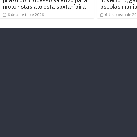
prazo do processo seletivo para
novembro, ga
motoristas até esta sexta-feira
escolas munic
6 de agosto de 2026
6 de agosto de 2