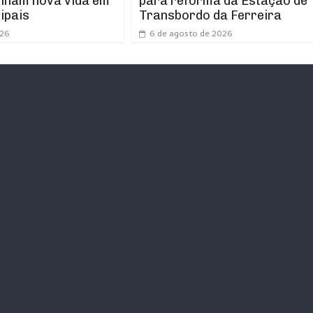
nham nova vida em
para reforma da Estação de
ipais
Transbordo da Ferreira
026
6 de agosto de 2026