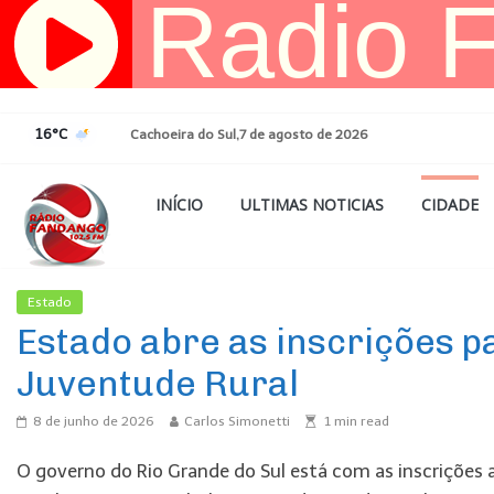
Pular
para
o
conteúdo
16°C
Cachoeira do Sul,7 de agosto de 2026
INÍCIO
ULTIMAS NOTICIAS
CIDADE
Estado
Ultimas Noticias
Estado abre as inscrições 
Juventude Rural
8 de junho de 2026
Carlos Simonetti
1
min read
O governo do Rio Grande do Sul está com as inscrições 