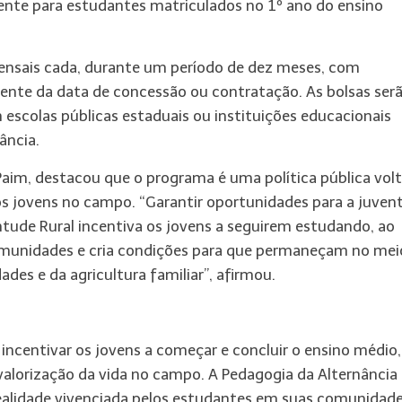
mente para estudantes matriculados no 1º ano do ensino
 mensais cada, durante um período de dez meses, com
ente da data de concessão ou contratação. As bolsas ser
 escolas públicas estaduais ou instituições educacionais
ância.
Paim, destacou que o programa é uma política pública vol
os jovens no campo. “Garantir oportunidades para a juven
ntude Rural incentiva os jovens a seguirem estudando, ao
munidades e cria condições para que permaneçam no mei
des e da agricultura familiar”, afirmou.
ncentivar os jovens a começar e concluir o ensino médio,
valorização da vida no campo. A Pedagogia da Alternância
realidade vivenciada pelos estudantes em suas comunidad