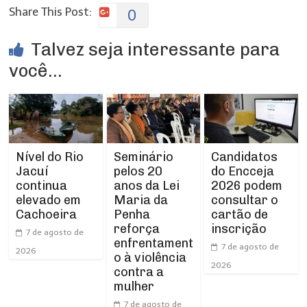
Share This Post:
0
Talvez seja interessante para
você...
Nível do Rio
Seminário
Candidatos
Jacuí
pelos 20
do Encceja
continua
anos da Lei
2026 podem
elevado em
Maria da
consultar o
Cachoeira
Penha
cartão de
reforça
inscrição
7 de agosto de
enfrentament
7 de agosto de
2026
o à violência
2026
contra a
mulher
7 de agosto de