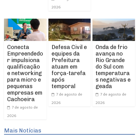
2026
Conecta
Defesa Civil e
Onda de frio
Empreendedo
equipes da
avança no
r impulsiona
Prefeitura
Rio Grande
qualificação
atuam em
do Sul com
e networking
força-tarefa
temperatura
para micro e
após
s negativas e
pequenas
temporal
geada
empresas em
7 de agosto de
7 de agosto de
Cachoeira
2026
2026
7 de agosto de
2026
Mais Notícias