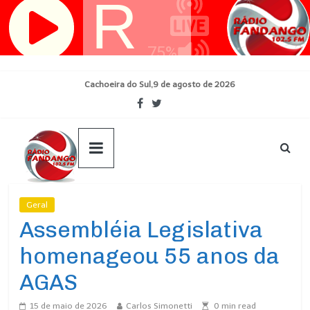
Pular
para
o
conteúdo
Cachoeira do Sul,9 de agosto de 2026
Geral
Ultimas Noticias
Assembléia Legislativa
homenageou 55 anos da
AGAS
15 de maio de 2026
Carlos Simonetti
0
min read