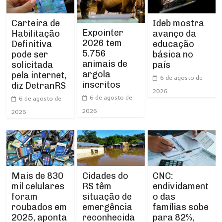
Carteira de
Ideb mostra
Expointer
Habilitação
avanço da
2026 tem
Definitiva
educação
5.756
pode ser
básica no
animais de
solicitada
país
argola
pela internet,
6 de agosto de
inscritos
diz DetranRS
2026
6 de agosto de
6 de agosto de
2026
2026
Cidades do
CNC:
Mais de 830
RS têm
endividament
mil celulares
situação de
o das
foram
emergência
famílias sobe
roubados em
reconhecida
para 82%,
2025, aponta