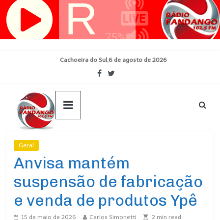
Pular
para
o
conteúdo
Cachoeira do Sul,6 de agosto de 2026
Geral
Ultimas Noticias
Anvisa mantém
suspensão de fabricação
e venda de produtos Ypê
15 de maio de 2026
Carlos Simonetti
2
min read