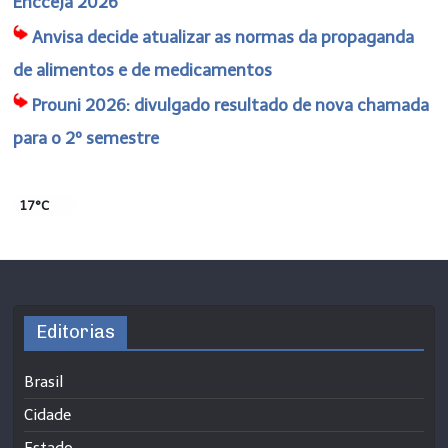
Encceja 2026
Anvisa decide atualizar as normas da propaganda
de alimentos e de medicamentos
Prouni 2026: divulgado resultado de nova chamada
para o 2º semestre
17°C
Editorias
Brasil
Cidade
Estado