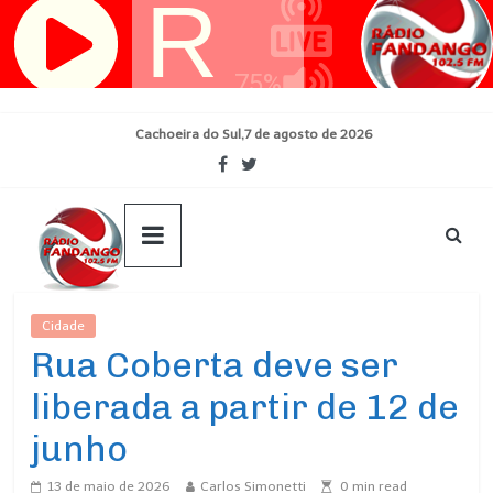
Pular
para
o
conteúdo
Cachoeira do Sul,7 de agosto de 2026
Cidade
Ultimas Noticias
Rua Coberta deve ser
liberada a partir de 12 de
junho
13 de maio de 2026
Carlos Simonetti
0
min read