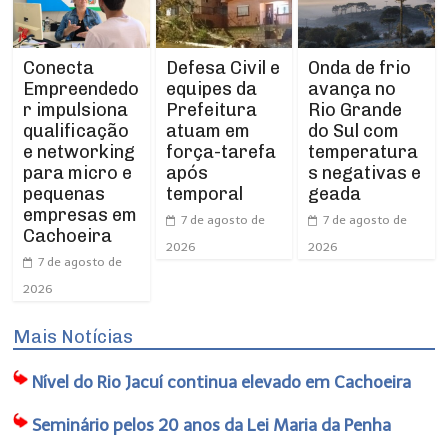
Conecta
Defesa Civil e
Onda de frio
Empreendedo
equipes da
avança no
r impulsiona
Prefeitura
Rio Grande
qualificação
atuam em
do Sul com
e networking
força-tarefa
temperatura
para micro e
após
s negativas e
pequenas
temporal
geada
empresas em
7 de agosto de
7 de agosto de
Cachoeira
2026
2026
7 de agosto de
2026
Mais Notícias
Nível do Rio Jacuí continua elevado em Cachoeira
Seminário pelos 20 anos da Lei Maria da Penha