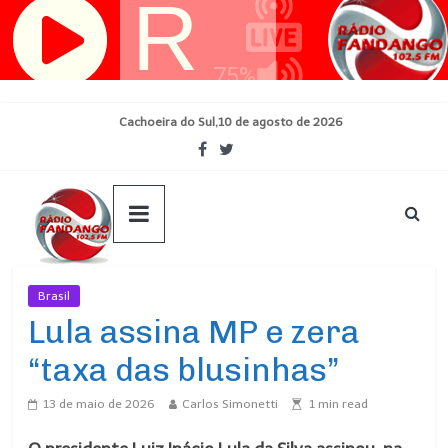
Pular
para
o
conteúdo
Cachoeira do Sul,10 de agosto de 2026
Brasil
Ultimas Noticias
Lula assina MP e zera
“taxa das blusinhas”
13 de maio de 2026
Carlos Simonetti
1
min read