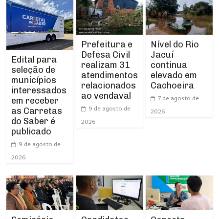
Prefeitura e
Nível do Rio
Defesa Civil
Jacuí
Edital para
realizam 31
continua
seleção de
atendimentos
elevado em
municípios
relacionados
Cachoeira
interessados
ao vendaval
7 de agosto de
em receber
9 de agosto de
as Carretas
2026
do Saber é
2026
publicado
9 de agosto de
2026