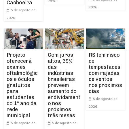
2026
Cachoeira
2026
5 de agosto de
2026
Projeto
RS tem risco
Com juros
oferecerá
de
altos, 39%
exames
tempestades
das
oftalmológic
com rajadas
indústrias
os e óculos
de ventos
brasileiras
gratuitos
nos próximos
preveem
para
dias
aumento do
estudantes
endividament
5 de agosto de
do 1º ano da
o nos
2026
rede
próximos
municipal
três meses
5 de agosto de
5 de agosto de