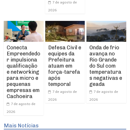
7 de agosto de
2026
Conecta
Defesa Civil e
Onda de frio
Empreendedo
equipes da
avança no
r impulsiona
Prefeitura
Rio Grande
qualificação
atuam em
do Sul com
e networking
força-tarefa
temperatura
para micro e
após
s negativas e
pequenas
temporal
geada
empresas em
7 de agosto de
7 de agosto de
Cachoeira
2026
2026
7 de agosto de
2026
Mais Notícias