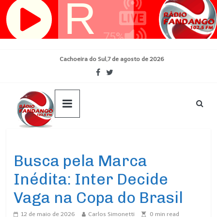
Pular
para
o
conteúdo
Cachoeira do Sul,7 de agosto de 2026
Ultimas Noticias
Busca pela Marca
Inédita: Inter Decide
Vaga na Copa do Brasil
12 de maio de 2026
Carlos Simonetti
0
min read