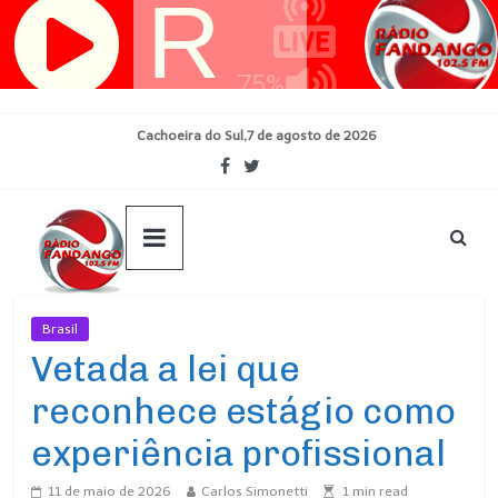
Pular
para
o
conteúdo
Cachoeira do Sul,7 de agosto de 2026
Brasil
Ultimas Noticias
Vetada a lei que
reconhece estágio como
experiência profissional
11 de maio de 2026
Carlos Simonetti
1
min read