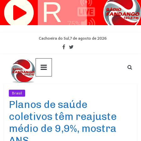
Pular
para
o
conteúdo
Cachoeira do Sul,7 de agosto de 2026
Brasil
Ultimas Noticias
Planos de saúde
coletivos têm reajuste
médio de 9,9%, mostra
ANS