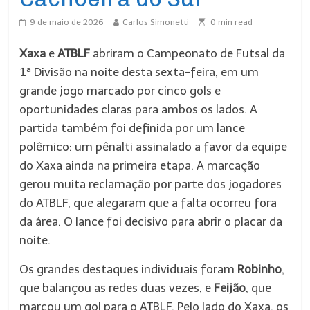
9 de maio de 2026
Carlos Simonetti
0
min read
Xaxa
e
ATBLF
abriram o Campeonato de Futsal da
1ª Divisão na noite desta sexta-feira, em um
grande jogo marcado por cinco gols e
oportunidades claras para ambos os lados. A
partida também foi definida por um lance
polêmico: um pênalti assinalado a favor da equipe
do Xaxa ainda na primeira etapa. A marcação
gerou muita reclamação por parte dos jogadores
do ATBLF, que alegaram que a falta ocorreu fora
da área. O lance foi decisivo para abrir o placar da
noite.
Os grandes destaques individuais foram
Robinho
,
que balançou as redes duas vezes, e
Feijão
, que
marcou um gol para o ATBLF. Pelo lado do Xaxa, os