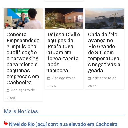
Conecta
Defesa Civil e
Onda de frio
Empreendedo
equipes da
avança no
r impulsiona
Prefeitura
Rio Grande
qualificação
atuam em
do Sul com
e networking
força-tarefa
temperatura
para micro e
após
s negativas e
pequenas
temporal
geada
empresas em
7 de agosto de
7 de agosto de
Cachoeira
2026
2026
7 de agosto de
2026
Mais Notícias
Nível do Rio Jacuí continua elevado em Cachoeira