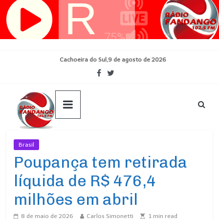
Pular
para
o
conteúdo
Cachoeira do Sul,9 de agosto de 2026
Brasil
Ultimas Noticias
Poupança tem retirada
líquida de R$ 476,4
milhões em abril
8 de maio de 2026
Carlos Simonetti
1
min read