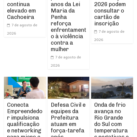
continua
anos da Lei
2026 podem
elevado em
Maria da
consultar o
Cachoeira
Penha
cartão de
reforça
inscrição
7 de agosto de
enfrentament
7 de agosto de
2026
o à violência
2026
contra a
mulher
7 de agosto de
2026
Conecta
Defesa Civil e
Onda de frio
Empreendedo
equipes da
avança no
r impulsiona
Prefeitura
Rio Grande
qualificação
atuam em
do Sul com
e networking
força-tarefa
temperatura
para micro e
após
s negativas e