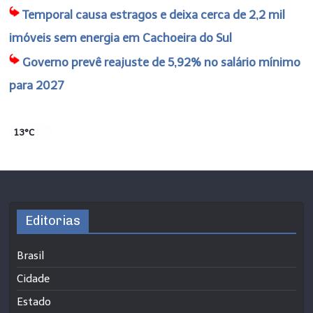
Temporal causa estragos e deixa cerca de 2,2 mil
imóveis sem energia em Cachoeira do Sul
Governo prevê reajuste de 5,92% no salário mínimo
para 2027
13°C
Editorias
Brasil
Cidade
Estado