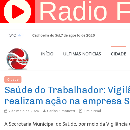
Pular
para
o
conteúdo
9°C
Cachoeira do Sul,7 de agosto de 2026
INÍCIO
ULTIMAS NOTICIAS
CIDADE
Cidade
Ultimas Noticias
Saúde do Trabalhador: Vigi
realizam ação na empresa
7 de maio de 2026
Carlos Simonetti
1
min read
A Secretaria Municipal de Saúde, por meio da Vigilânci