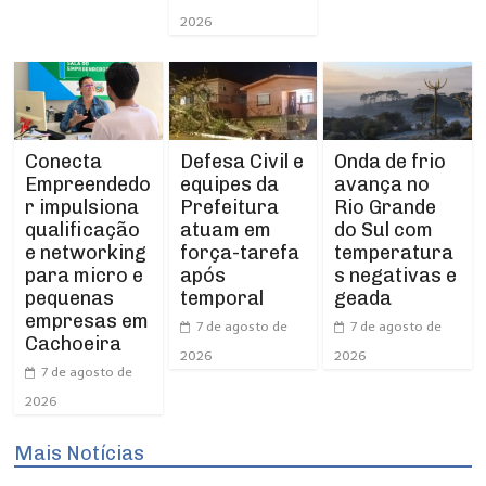
2026
Conecta
Defesa Civil e
Onda de frio
Empreendedo
equipes da
avança no
r impulsiona
Prefeitura
Rio Grande
qualificação
atuam em
do Sul com
e networking
força-tarefa
temperatura
para micro e
após
s negativas e
pequenas
temporal
geada
empresas em
7 de agosto de
7 de agosto de
Cachoeira
2026
2026
7 de agosto de
2026
Mais Notícias