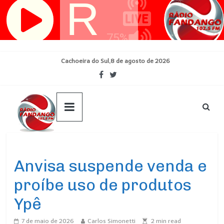
Pular
para
o
conteúdo
Cachoeira do Sul,8 de agosto de 2026
Ultimas Noticias
Anvisa suspende venda e
proíbe uso de produtos
Ypê
7 de maio de 2026
Carlos Simonetti
2
min read