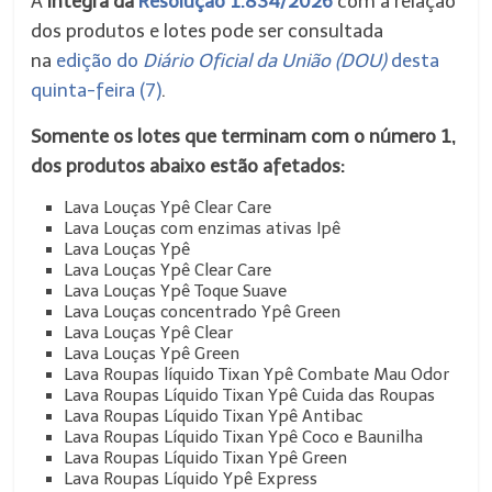
A
íntegra da
Resolução 1.834/2026
com a relação
dos produtos e lotes pode ser consultada
na
edição do
Diário Oficial da União (DOU)
desta
quinta-feira (7)
.
Somente os lotes que terminam com o número 1,
dos produtos abaixo estão afetados:
Lava Louças Ypê Clear Care
Lava Louças com enzimas ativas Ipê
Lava Louças Ypê
Lava Louças Ypê Clear Care
Lava Louças Ypê Toque Suave
Lava Louças concentrado Ypê Green
Lava Louças Ypê Clear
Lava Louças Ypê Green
Lava Roupas líquido Tixan Ypê Combate Mau Odor
Lava Roupas Líquido Tixan Ypê Cuida das Roupas
Lava Roupas Líquido Tixan Ypê Antibac
Lava Roupas Líquido Tixan Ypê Coco e Baunilha
Lava Roupas Líquido Tixan Ypê Green
Lava Roupas Líquido Ypê Express