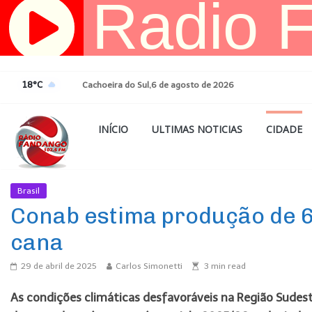
Pular
para
o
conteúdo
18°C
Cachoeira do Sul,6 de agosto de 2026
INÍCIO
ULTIMAS NOTICIAS
CIDADE
Brasil
Ultimas Noticias
Conab estima produção de 6
cana
29 de abril de 2025
Carlos Simonetti
3
min read
As condições climáticas desfavoráveis na Região Sudes