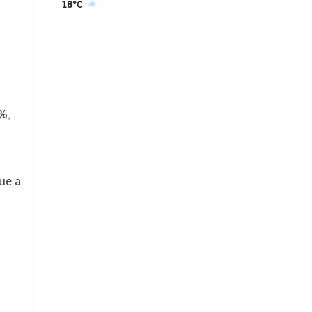
18°C
%,
ue a