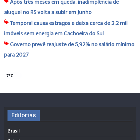
Após três meses em queda, inadimplência de
aluguel no RS volta a subir em junho
Temporal causa estragos e deixa cerca de 2,2 mil
imóveis sem energia em Cachoeira do Sul
Governo prevê reajuste de 5,92% no salário mínimo
para 2027
7°C
Editorias
Brasil