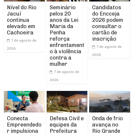
Nível do Rio
Seminário
Candidatos
Jacuí
pelos 20
do Encceja
continua
anos da Lei
2026 podem
elevado em
Maria da
consultar o
Cachoeira
Penha
cartão de
reforça
inscrição
7 de agosto de
enfrentament
7 de agosto de
2026
o à violência
2026
contra a
mulher
7 de agosto de
2026
Conecta
Defesa Civil e
Onda de frio
Empreendedo
equipes da
avança no
r impulsiona
Prefeitura
Rio Grande