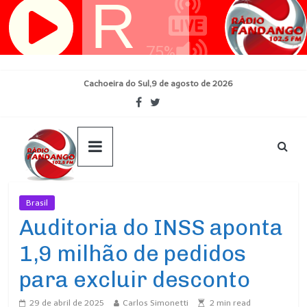
Pular
para
o
conteúdo
Cachoeira do Sul,9 de agosto de 2026
Brasil
Ultimas Noticias
Auditoria do INSS aponta
1,9 milhão de pedidos
para excluir desconto
29 de abril de 2025
Carlos Simonetti
2
min read