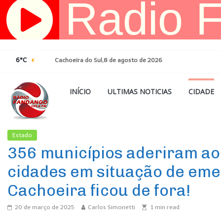
Pular
para
o
conteúdo
6°C
Cachoeira do Sul,8 de agosto de 2026
INÍCIO
ULTIMAS NOTICIAS
CIDADE
Estado
Ultimas Noticias
356 municípios aderiram ao
cidades em situação de eme
Cachoeira ficou de fora!
20 de março de 2025
Carlos Simonetti
1
min read