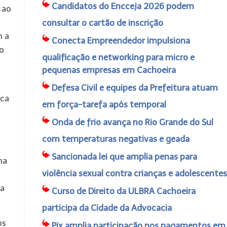
Candidatos do Encceja 2026 podem
 ao
consultar o cartão de inscrição
m a
Conecta Empreendedor impulsiona
do
qualificação e networking para micro e
pequenas empresas em Cachoeira
Defesa Civil e equipes da Prefeitura atuam
ica
em força-tarefa após temporal
Onda de frio avança no Rio Grande do Sul
com temperaturas negativas e geada
Sancionada lei que amplia penas para
na
violência sexual contra crianças e adolescentes
da
Curso de Direito da ULBRA Cachoeira
participa da Cidade da Advocacia
os
Pix amplia participação nos pagamentos em