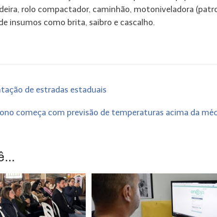
adeira, rolo compactador, caminhão, motoniveladora (patro
de insumos como brita, saibro e cascalho.
ntação de estradas estaduais
ono começa com previsão de temperaturas acima da mé
...