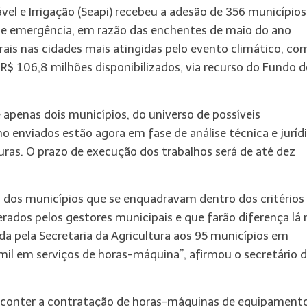
vel e Irrigação (Seapi) recebeu a adesão de 356 municípios
 de emergência, em razão das enchentes de maio do ano
urais nas cidades mais atingidas pelo evento climático, co
 R$ 106,8 milhões disponibilizados, via recurso do Fundo 
 apenas dois municípios, do universo de possíveis
o enviados estão agora em fase de análise técnica e juríd
uras. O prazo de execução dos trabalhos será de até dez
l dos municípios que se enquadravam dentro dos critérios
erados pelos gestores municipais e que farão diferença lá 
da pela Secretaria da Agricultura aos 95 municípios em
il em serviços de horas-máquina”, afirmou o secretário 
a conter a contratação de horas-máquinas de equipament