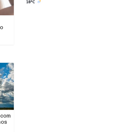
18°C
no
 com
mos