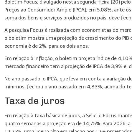
Boletim Focus, divulgado nesta segunda-feira (20) pelo 
Preços ao Consumidor Amplo (IPCA), em 5,08%, ante os 5
soma dos bens e serviços produzidos no país, deve fec
A pesquisa Focus é realizada com economistas do merc
o boletim mostra uma projeção de crescimento do PIB d
economia é de 2%, para os dois anos.
Em relação à inflação, o boletim projeta índice de 4,10
mercado financeiro tem a projeção de IPCA de 3,9% e,
No ano passado, o IPCA, que leva em conta a variação d
mínimos, fechou o ano passado em 4,83%, acima do tet
Taxa de juros
Em relação à taxa básica de juros, a Selic, o Focus ma
quatro semanas a projeção era de 14,75%. Para 2026, a 
12,25%, uma ligeira alta em relação aos 12% projetado