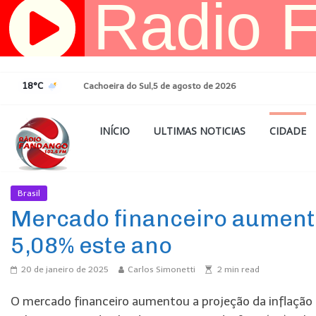
Pular
para
o
conteúdo
18°C
Cachoeira do Sul,5 de agosto de 2026
INÍCIO
ULTIMAS NOTICIAS
CIDADE
Brasil
Ultimas Noticias
Mercado financeiro aumenta
5,08% este ano
20 de janeiro de 2025
Carlos Simonetti
2
min read
O mercado financeiro aumentou a projeção da inflação