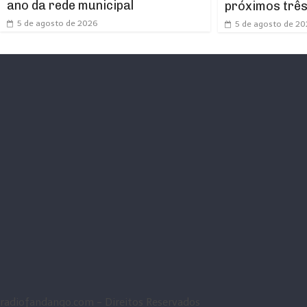
ano da rede municipal
próximos trê
5 de agosto de 2026
5 de agosto de 2
radiofandango.com - Direitos Reservados