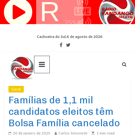
Pular
para
o
conteúdo
Cachoeira do Sul,6 de agosto de 2026
Geral
Ultimas Noticias
Famílias de 1,1 mil
candidatos eleitos têm
Bolsa Família cancelado
20 de janeiro de 2025
Carlos Simonetti
1
min read