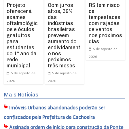
Projeto
RS tem risco
Com juros
oferecerá
de
altos, 39%
exames
tempestades
das
oftalmológic
com rajadas
indústrias
os e óculos
de ventos
brasileiras
gratuitos
nos próximos
preveem
para
dias
aumento do
estudantes
endividament
5 de agosto de
do 1º ano da
o nos
2026
rede
próximos
municipal
três meses
5 de agosto de
5 de agosto de
2026
2026
Mais Notícias
Imóveis Urbanos abandonados poderão ser
confiscados pela Prefeitura de Cachoeira
Assinada ordem de início para construção da Ponte